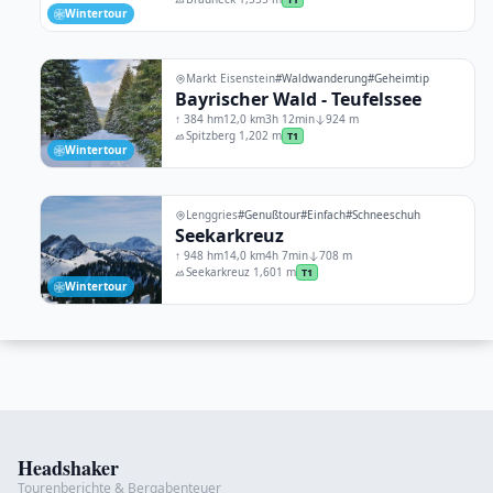
Wintertour
Markt Eisenstein
#Waldwanderung
#Geheimtip
Bayrischer Wald - Teufelssee
↑ 384 hm
12,0 km
3h 12min
924 m
Spitzberg 1,202 m
T1
Wintertour
Lenggries
#Genußtour
#Einfach
#Schneeschuh
Seekarkreuz
↑ 948 hm
14,0 km
4h 7min
708 m
Seekarkreuz 1,601 m
T1
Wintertour
Headshaker
Tourenberichte & Bergabenteuer