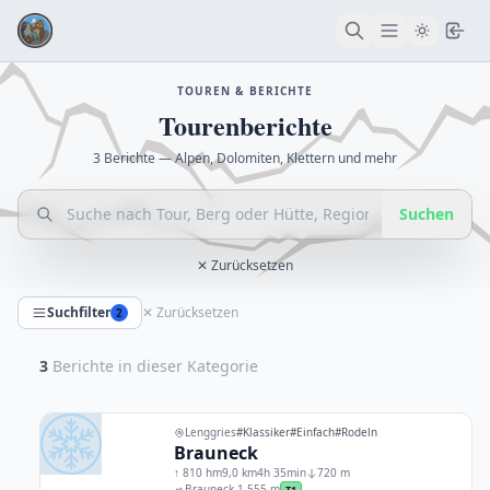
TOUREN & BERICHTE
Tourenberichte
3 Berichte — Alpen, Dolomiten, Klettern und mehr
Suchen
✕ Zurücksetzen
Suchfilter
✕ Zurücksetzen
2
3
Berichte in dieser Kategorie
Lenggries
#Klassiker
#Einfach
#Rodeln
Brauneck
↑ 810 hm
9,0 km
4h 35min
720 m
Brauneck 1,555 m
T1