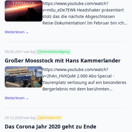
echt mit beeindruckender Qualität ab: Z.b.
https://www.youtube.com/watch?
ihr…
v=m0u_eDe7EWk Headshaker präsentiert
stolz das die nächste Abgeschlossen
Reise-Dokumentation! Im Februar bin ich
für 3 Wochen nach Tansania gereist um
Weiterlesen →
den Kilimanjaro zu besteigen. Hierbei bin
ich in eine für mich wieder neue Welt
eingetaucht nach Afrika! Mitten im
09.06.2021
·
von kaj
Eventankündigung
afrikanisch-metropolischen Arusha am
Großer Moosstock mit Hans Kammerlander
Fuße eines großen Vulkans beginnt das
Abenteuer. Auf dem Programm steht die
https://www.youtube.com/watch?
Besteigung des Mt. Meru (…
v=2hAn_HVXQxM 2.000 Abo Special -
Tourenplatz verlosung auf ein besonderes
Bergerlebnis mit dem berühmten
Bergsteiger Hans Kammerlander Wir
Weiterlesen →
möchten euch für eure Treue jetzt etwas
mehr zurückgeben! Neben verschiedenen
Kooperationen und Gewinnspielen, die in
29.12.2020
·
von kaj
Jahresbericht
Zukunft erscheinen werden, beginnen wir
Das Corona Jahr 2020 geht zu Ende
mit einer ganz besonderen Aktion. Es geht